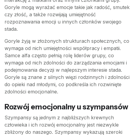
interakcję z matkami oraz innymi członkami grupy.
Goryle mogą wyrażać emocje takie jak radość, smutek
czy złość, a także rozwijają umiejętność
rozpoznawania emocji u innych członków swojego
stada.
Goryle żyją w złożonych strukturach społecznych, co
wymaga od nich umiejętności współpracy i empatii.
Samce alfa często pełnią rolę liderów grupy, co
wymaga od nich zdolności do zarządzania emocjami i
podejmowania decyzji w najlepszym interesie stada.
Goryle są znane z silnych więzi rodzinnych i zdolności
do opieki nad młodymi, co podkreśla ich rozwinięte
zdolności emocjonalne.
Rozwój emocjonalny u szympansów
Szympansy są jednym z najbliższych krewnych
człowieka i ich rozwój emocjonalny jest niezwykle
zbliżony do naszego. Szympansy wykazują szeroki