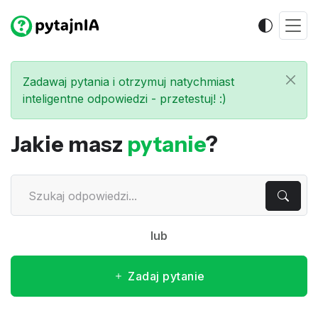
Zadawaj pytania i otrzymuj natychmiast
inteligentne odpowiedzi - przetestuj! :)
Jakie masz
pytanie
?
lub
Zadaj pytanie