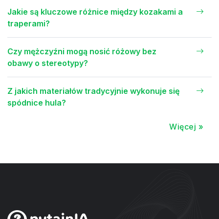
Jakie są kluczowe różnice między kozakami a
traperami?
Czy mężczyźni mogą nosić różowy bez
obawy o stereotypy?
Z jakich materiałów tradycyjnie wykonuje się
spódnice hula?
Więcej »