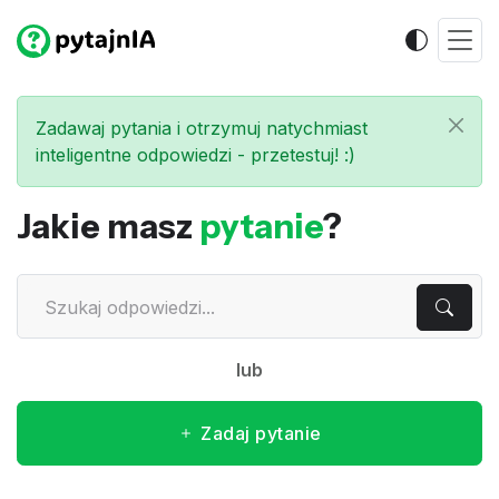
Zadawaj pytania i otrzymuj natychmiast
inteligentne odpowiedzi - przetestuj! :)
Jakie masz
pytanie
?
lub
Zadaj pytanie