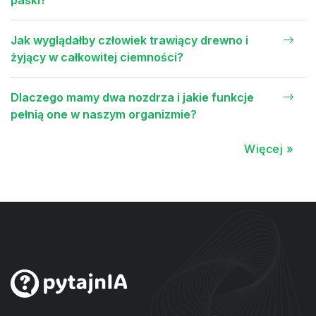
Jak wyglądałby człowiek trawiący drewno i
żyjący w całkowitej ciemności?
Dlaczego mamy dwa nozdrza i jakie funkcje
pełnią one w naszym organizmie?
Więcej »