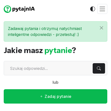
Zadawaj pytania i otrzymuj natychmiast
inteligentne odpowiedzi - przetestuj! :)
Jakie masz
pytanie
?
lub
Zadaj pytanie