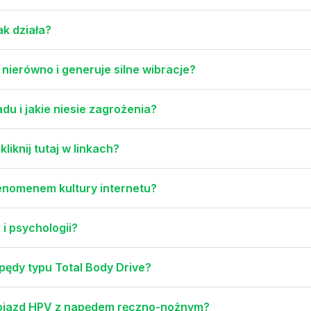
ak działa?
nierówno i generuje silne wibracje?
u i jakie niesie zagrożenia?
iknij tutaj w linkach?
 fenomenem kultury internetu?
 i psychologii?
apędy typu Total Body Drive?
pojazd HPV z napędem ręczno-nożnym?