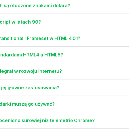
h są otoczone znakami dolara?
Script w latach 90?
Transitional i Frameset w HTML 4.01?
standardami HTML4 a HTML5?
odegrał w rozwoju internetu?
y jej główne zastosowania?
ądarki muszą go używać?
ceniono surowiej niż telemetrię Chrome?