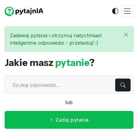
Zadawaj pytania i otrzymuj natychmiast
inteligentne odpowiedzi - przetestuj! :)
Jakie masz
pytanie
?
lub
Zadaj pytanie