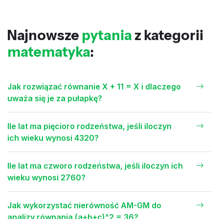
Najnowsze
pytania
z kategorii
matematyka
:
Jak rozwiązać równanie X + 11 = X i dlaczego
uważa się je za pułapkę?
Ile lat ma pięcioro rodzeństwa, jeśli iloczyn
ich wieku wynosi 4320?
Ile lat ma czworo rodzeństwa, jeśli iloczyn ich
wieku wynosi 2760?
Jak wykorzystać nierówność AM-GM do
analizy równania (a+b+c)^2 = 36?