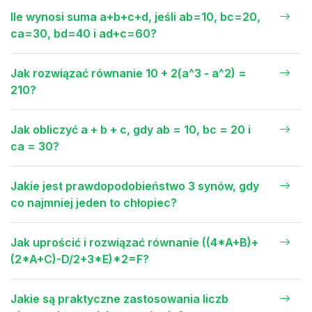
Ile wynosi suma a+b+c+d, jeśli ab=10, bc=20,
ca=30, bd=40 i ad+c=60?
Jak rozwiązać równanie 10 + 2(a^3 - a^2) =
210?
Jak obliczyć a + b + c, gdy ab = 10, bc = 20 i
ca = 30?
Jakie jest prawdopodobieństwo 3 synów, gdy
co najmniej jeden to chłopiec?
Jak uprościć i rozwiązać równanie ((4*A+B)+
(2*A+C)-D/2+3*E)*2=F?
Jakie są praktyczne zastosowania liczb