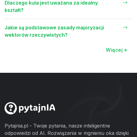
Dlaczego kula jest uważana za idealny
kształt?
Jakie są podstawowe zasady majoryzacji
wektorów rzeczywistych?
Więcej »
Pytajnia.pl - Twoje pytania, nasze inteligentne
odpowiedzi od AI. Rozwiązania w mgnieniu oka dzięki