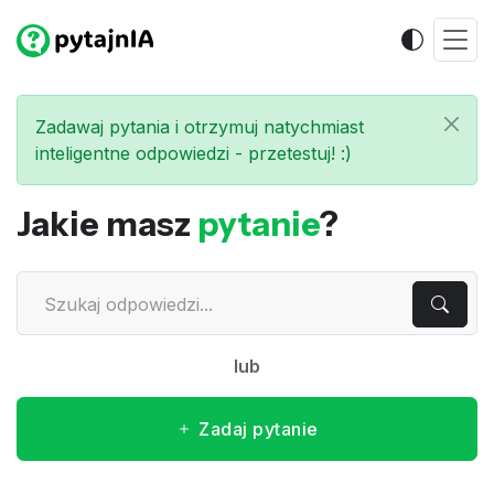
Zadawaj pytania i otrzymuj natychmiast
inteligentne odpowiedzi - przetestuj! :)
Jakie masz
pytanie
?
lub
Zadaj pytanie