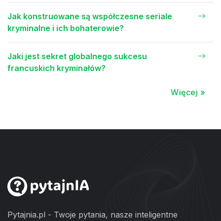
Jak konstruowane są współczesne seriale
kryminalne i ich bohaterowie?
Jaki jest sekret globalnego sukcesu
francuskich kryminałów?
Więcej »
Pytajnia.pl - Twoje pytania, nasze inteligentne