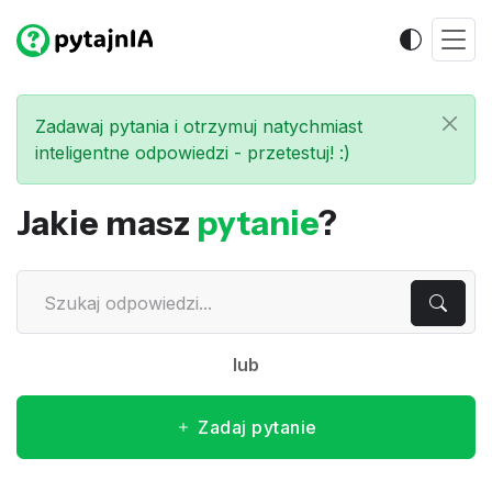
Zadawaj pytania i otrzymuj natychmiast
inteligentne odpowiedzi - przetestuj! :)
Jakie masz
pytanie
?
lub
Zadaj pytanie