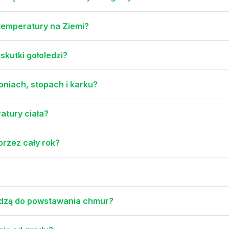
temperatury na Ziemi?
skutki gołoledzi?
oniach, stopach i karku?
atury ciała?
przez cały rok?
adzą do powstawania chmur?