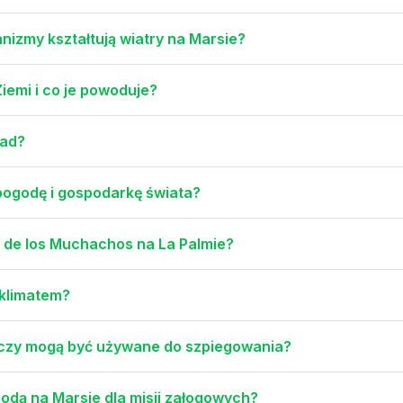
anizmy kształtują wiatry na Marsie?
Ziemi i co je powoduje?
nad?
 pogodę i gospodarkę świata?
 de los Muchachos na La Palmie?
 klimatem?
i czy mogą być używane do szpiegowania?
odą na Marsie dla misji załogowych?