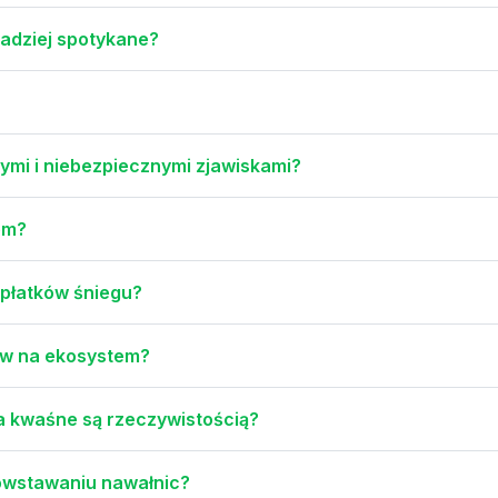
zadziej spotykane?
mi i niebezpiecznymi zjawiskami?
em?
 płatków śniegu?
ływ na ekosystem?
 a kwaśne są rzeczywistością?
powstawaniu nawałnic?