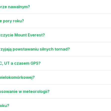
terze nawalnym?
e pory roku?
zczycie Mount Everest?
rzyjają powstawaniu silnych tornad?
TC, UT a czasem GPS?
 wielokomórkowej?
tosowanie w meteorologii?
roku?