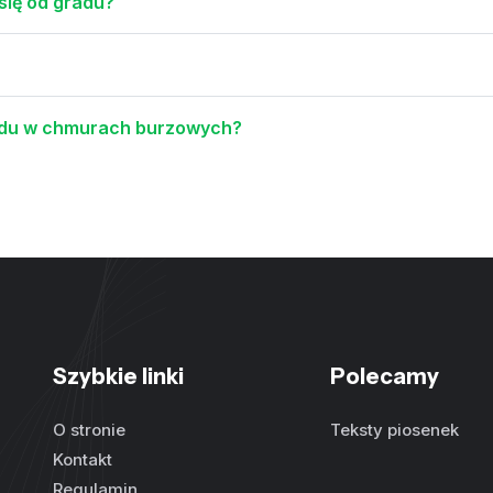
się od gradu?
radu w chmurach burzowych?
Szybkie linki
Polecamy
O stronie
Teksty piosenek
Kontakt
Regulamin