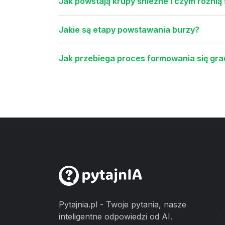
Jak powstają krupy śnieżne i czym różnią 
Jakie są etapy powstawania burzy?
Jak przebiega proces formowania się g
Pytajnia.pl - Twoje pytania, nasze
inteligentne odpowiedzi od AI.