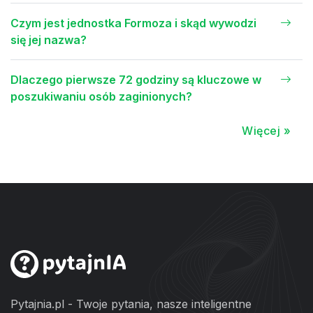
Czym jest jednostka Formoza i skąd wywodzi
się jej nazwa?
Dlaczego pierwsze 72 godziny są kluczowe w
poszukiwaniu osób zaginionych?
Więcej »
Pytajnia.pl - Twoje pytania, nasze inteligentne