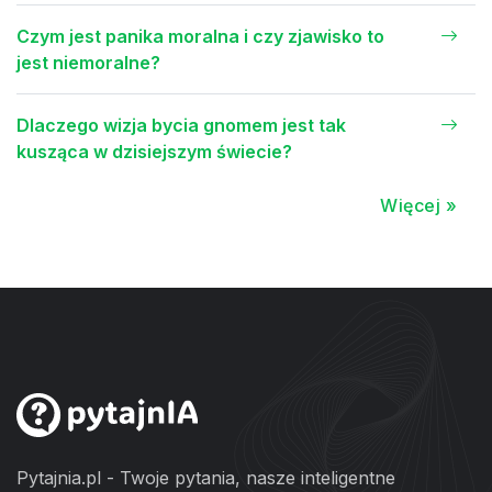
Czym jest panika moralna i czy zjawisko to
jest niemoralne?
Dlaczego wizja bycia gnomem jest tak
kusząca w dzisiejszym świecie?
Więcej »
Pytajnia.pl - Twoje pytania, nasze inteligentne