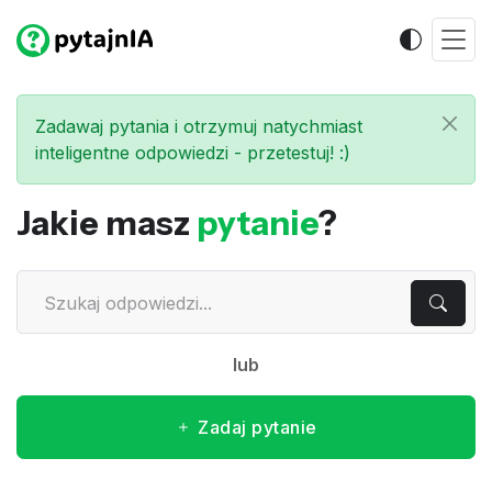
Zadawaj pytania i otrzymuj natychmiast
inteligentne odpowiedzi - przetestuj! :)
Jakie masz
pytanie
?
lub
Zadaj pytanie