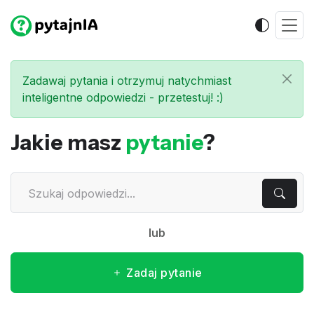
Zadawaj pytania i otrzymuj natychmiast
inteligentne odpowiedzi - przetestuj! :)
Jakie masz
pytanie
?
lub
Zadaj pytanie