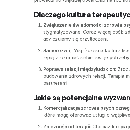
prowadzi do większej otwartości na rozmo
Dlaczego kultura terapeuty
Zwiększenie świadomości zdrowia p
stygmatyzowane. Coraz więcej osób zd
gdy czujemy się przytłoczeni.
Samorozwój
: Współczesna kultura kła
lepiej zrozumieć siebie, swoje potrzeby
Poprawa relacji międzyludzkich
: Zroz
budowania zdrowych relacji. Terapia mo
partnerami.
Jakie są potencjalne wyzwan
Komercjalizacja zdrowia psychiczne
które mogą oferować usługi o wątpliwe
Zależność od terapii
: Chociaż terapia 