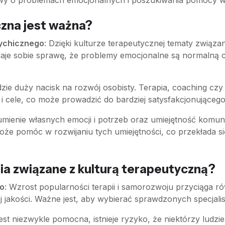
wy o problemach emocjonalnych i poszukiwania pomocy w 
czna jest ważna?
sychicznego
: Dzięki kulturze terapeutycznej tematy związa
aje sobie sprawę, że problemy emocjonalne są normalną c
dzie duży nacisk na rozwój osobisty. Terapia, coaching c
 i cele, co może prowadzić do bardziej satysfakcjonującego
umienie własnych emocji i potrzeb oraz umiejętność komun
że pomóc w rozwijaniu tych umiejętności, co przekłada się 
ia związane z kulturą terapeutyczną?
go
: Wzrost popularności terapii i samorozwoju przyciąga
j jakości. Ważne jest, aby wybierać sprawdzonych specja
jest niezwykle pomocna, istnieje ryzyko, że niektórzy ludz