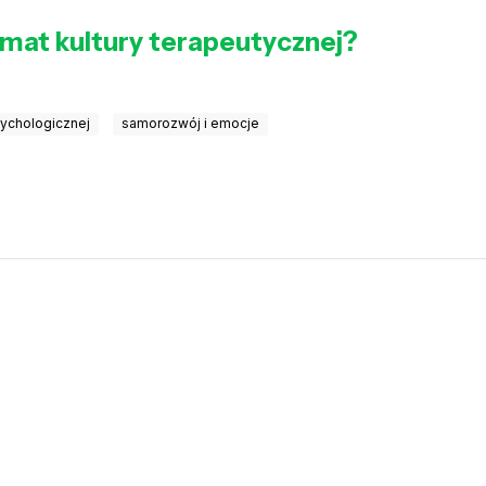
mat kultury terapeutycznej?
sychologicznej
samorozwój i emocje