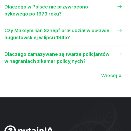
Dlaczego w Polsce nie przywrócono
bykowego po 1973 roku?
Czy Maksymilian Sznepf brał udział w obławie
augustowskiej w lipcu 1945?
Dlaczego zamazywane są twarze policjantów
w nagraniach z kamer policyjnych?
Więcej »