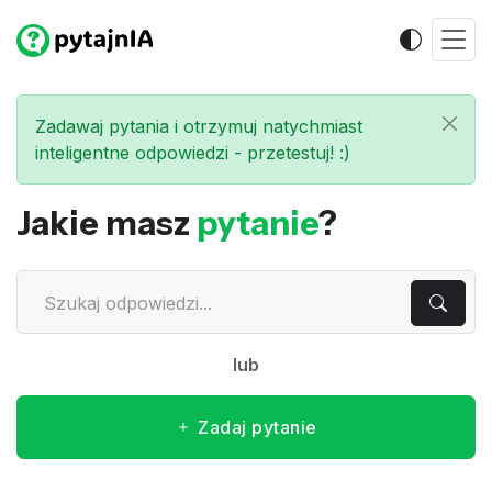
Zadawaj pytania i otrzymuj natychmiast
inteligentne odpowiedzi - przetestuj! :)
Jakie masz
pytanie
?
lub
Zadaj pytanie