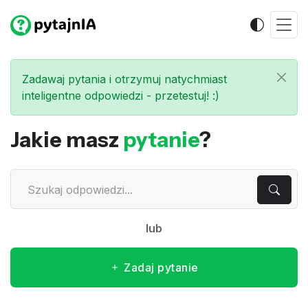
Zadawaj pytania i otrzymuj natychmiast
inteligentne odpowiedzi - przetestuj! :)
Jakie masz
pytanie
?
lub
Zadaj pytanie