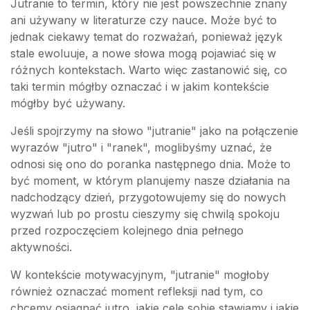
Jutranie to termin, który nie jest powszechnie znany
ani używany w literaturze czy nauce. Może być to
jednak ciekawy temat do rozważań, ponieważ język
stale ewoluuje, a nowe słowa mogą pojawiać się w
różnych kontekstach. Warto więc zastanowić się, co
taki termin mógłby oznaczać i w jakim kontekście
mógłby być używany.
Jeśli spojrzymy na słowo "jutranie" jako na połączenie
wyrazów "jutro" i "ranek", moglibyśmy uznać, że
odnosi się ono do poranka następnego dnia. Może to
być moment, w którym planujemy nasze działania na
nadchodzący dzień, przygotowujemy się do nowych
wyzwań lub po prostu cieszymy się chwilą spokoju
przed rozpoczęciem kolejnego dnia pełnego
aktywności.
W kontekście motywacyjnym, "jutranie" mogłoby
również oznaczać moment refleksji nad tym, co
chcemy osiągnąć jutro, jakie cele sobie stawiamy i jakie