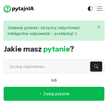
Zadawaj pytania i otrzymuj natychmiast
inteligentne odpowiedzi - przetestuj! :)
Jakie masz
pytanie
?
lub
Zadaj pytanie