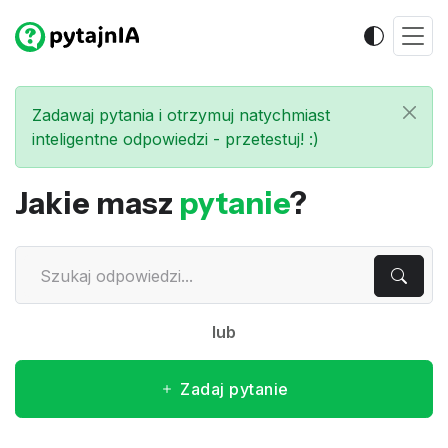
Zadawaj pytania i otrzymuj natychmiast
inteligentne odpowiedzi - przetestuj! :)
Jakie masz
pytanie
?
lub
Zadaj pytanie