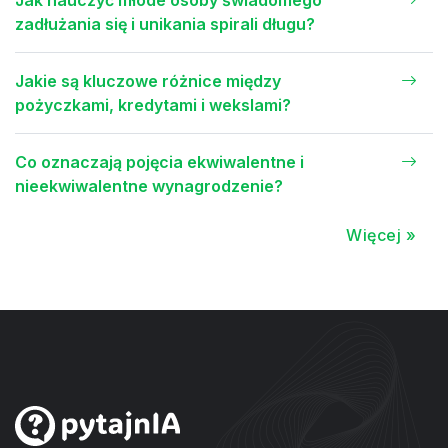
Jak nauczyć młode osoby świadomego
zadłużania się i unikania spirali długu?
Jakie są kluczowe różnice między
pożyczkami, kredytami i wekslami?
Co oznaczają pojęcia ekwiwalentne i
nieekwiwalentne wynagrodzenie?
Więcej »