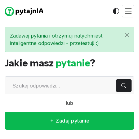
Zadawaj pytania i otrzymuj natychmiast
inteligentne odpowiedzi - przetestuj! :)
Jakie masz
pytanie
?
lub
Zadaj pytanie