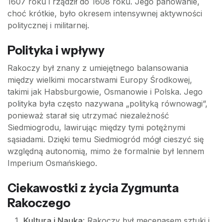
1607 roku i rządził do 1608 roku. Jego panowanie,
choć krótkie, było okresem intensywnej aktywności
politycznej i militarnej.
Polityka i wpływy
Rakoczy był znany z umiejętnego balansowania
między wielkimi mocarstwami Europy Środkowej,
takimi jak Habsburgowie, Osmanowie i Polska. Jego
polityka była często nazywana „polityką równowagi”,
ponieważ starał się utrzymać niezależność
Siedmiogrodu, lawirując między tymi potężnymi
sąsiadami. Dzięki temu Siedmiogród mógł cieszyć się
względną autonomią, mimo że formalnie był lennem
Imperium Osmańskiego.
Ciekawostki z życia Zygmunta
Rakoczego
Kultura i Nauka
: Rakoczy był mecenasem sztuki i