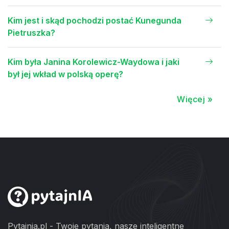
Kim jest i skąd pochodzi postać Kunegunda
Pietruszka?
Kim była Janina Korolewicz-Waydowa i jaki
był jej wkład w polską operę?
Więcej »
Pytajnia.pl - Twoje pytania, nasze inteligentne