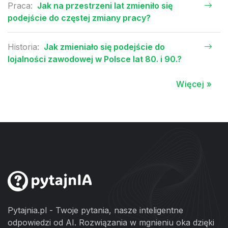
Praca:
Jak na przestrzeni lat zmieniło się
podejście do częstej zmiany pracy?
Historia:
Jak zmieniało się podejście do
lojalności zawodowej w Polsce lat 80. i 90.?
Więcej »
Pytajnia.pl - Twoje pytania, nasze inteligentne
odpowiedzi od AI. Rozwiązania w mgnieniu oka dzięki