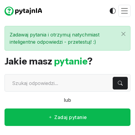
Zadawaj pytania i otrzymuj natychmiast
inteligentne odpowiedzi - przetestuj! :)
Jakie masz
pytanie
?
lub
Zadaj pytanie