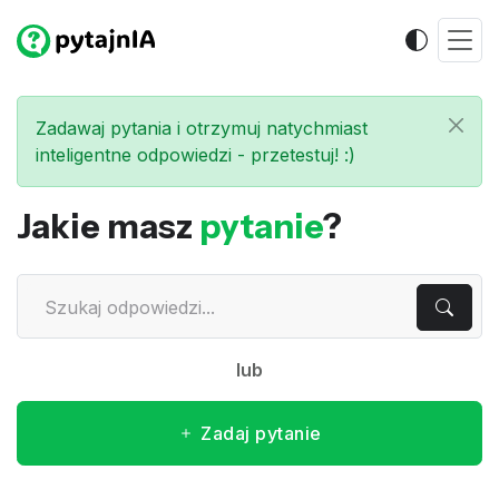
Zadawaj pytania i otrzymuj natychmiast
inteligentne odpowiedzi - przetestuj! :)
Jakie masz
pytanie
?
lub
Zadaj pytanie