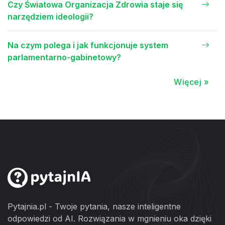
Czy Światowa Organizacja Zdrowia staje się
narzędziem ideologii?
Na czym polega i jak funkcjonuje system
parlamentarno-gabinetowy?
Więcej »
Pytajnia.pl - Twoje pytania, nasze inteligentne
odpowiedzi od AI. Rozwiązania w mgnieniu oka dzięki