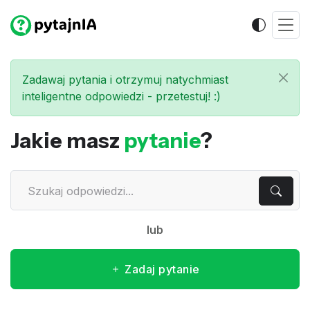
Zadawaj pytania i otrzymuj natychmiast
inteligentne odpowiedzi - przetestuj! :)
Jakie masz
pytanie
?
lub
Zadaj pytanie