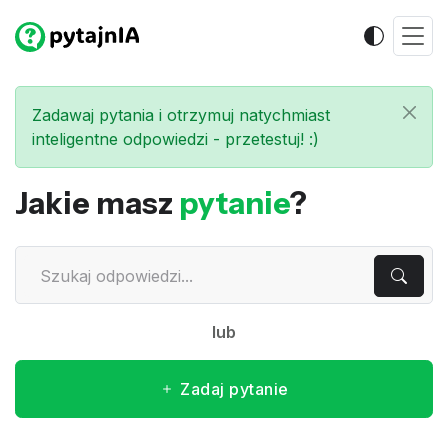
Zadawaj pytania i otrzymuj natychmiast
inteligentne odpowiedzi - przetestuj! :)
Jakie masz
pytanie
?
lub
Zadaj pytanie