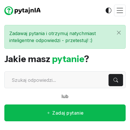
Zadawaj pytania i otrzymuj natychmiast
inteligentne odpowiedzi - przetestuj! :)
Jakie masz
pytanie
?
lub
Zadaj pytanie