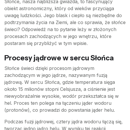
Słońce, nasza najbliższa gwiazda, to fascynujący
obiekt astronomiczny, który od wieków przyciąga
uwagę ludzkości. Jego blask i ciepło są niezbędne do
podtrzymania życia na Ziemi, ale co sprawia, że słońce
świeci? Odpowiedź na to pytanie leży w złożonych
procesach zachodzących w jego wnętrzu, które
postaram się przybliżyć w tym wpisie.
Procesy jądrowe w sercu Słońca
Słońce świeci dzięki procesom jądrowym
zachodzącym w jego jądrze, nazywanym fuzją
jądrową. W sercu Słońca, gdzie temperatura sięga
około 15 milionów stopni Celsjusza, a ciśnienie jest
niewyobrażalnie wysokie, wodór przekształca się w
hel. Proces ten polega na łączeniu jąder wodoru
(protonów), co prowadzi do powstania jąder helu.
Podczas fuzji jądrowej, cztery jądra wodoru łączą się,
tworząc jedno jądro helu. W wyniku tej reakcji