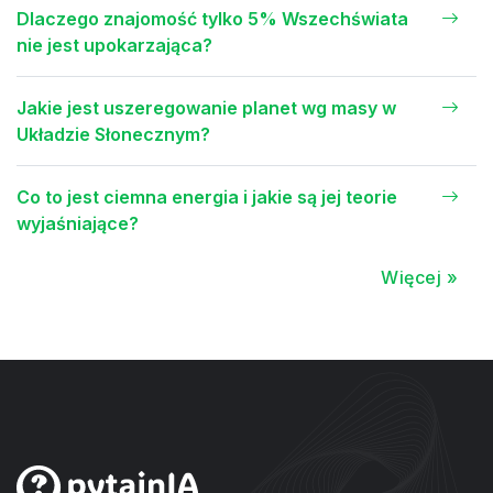
Dlaczego znajomość tylko 5% Wszechświata
nie jest upokarzająca?
Jakie jest uszeregowanie planet wg masy w
Układzie Słonecznym?
Co to jest ciemna energia i jakie są jej teorie
wyjaśniające?
Więcej »