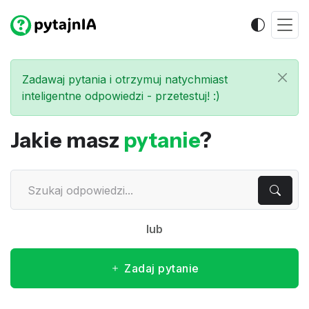
Zadawaj pytania i otrzymuj natychmiast
inteligentne odpowiedzi - przetestuj! :)
Jakie masz
pytanie
?
lub
Zadaj pytanie