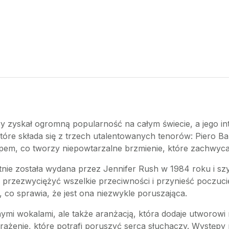
ry zyskał ogromną popularność na całym świecie, a jego in
które składa się z trzech utalentowanych tenorów: Piero Ba
pem, co tworzy niepowtarzalne brzmienie, które zachwyca
tnie została wydana przez Jennifer Rush w 1984 roku i sz
fi przezwyciężyć wszelkie przeciwności i przynieść poczuci
ć, co sprawia, że jest ona niezwykle poruszająca.
ymi wokalami, ale także aranżacją, która dodaje utworowi n
wrażenie, które potrafi poruszyć serca słuchaczy. Występ