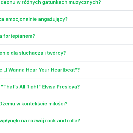
kordeonu w różnych gatunkach muzycznych?
za emocjonalnie angażujący?
 a fortepianem?
nie dla słuchacza i twórcy?
ce „I Wanna Hear Your Heartbeat”?
"That’s All Right" Elvisa Presleya?
 Dżemu w kontekście miłości?
 wpłynęło na rozwój rock and rolla?