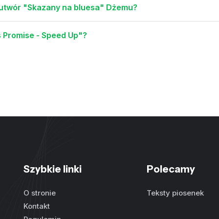
e utwór "Skazany na bluesa" Dżemu?
 Promise - Speed Up"?
Szybkie linki
Polecamy
O stronie
Teksty piosenek
Kontakt