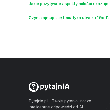
Jakie pozytywne aspekty miłości ukazuj
Czym zajmuje się tematyka utworu "God's
Pytajnia.pl - Twoje pytania, nasze
inteligentne odpowiedzi od AI.