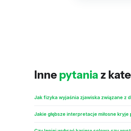
Inne
pytania
z kate
Jak fizyka wyjaśnia zjawiska związane z 
Jakie głębsze interpretacje miłosne kryj
Czy lepiej wybrać karierę solową czy wy