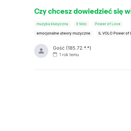
Czy chcesz dowiedzieć się w
muzyka klasyczna
Il Volo
Power of Love
emocjonalne utwory muzyczne
IL VOLO Power of
Gość (185.72.*.*)
1 rok temu