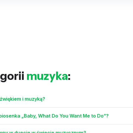
gorii
muzyka
:
dźwiękiem i muzyką?
e piosenka „Baby, What Do You Want Me to Do”?
stępy w duecie w świecie muzycznym?