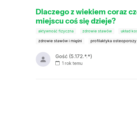
Dlaczego z wiekiem coraz częś
miejscu coś się dzieje?
aktywność fizyczna
zdrowie stawów
układ k
zdrowie stawów i mięśni
profilaktyka osteoporozy
Gość (5.172.*.*)
1 rok temu