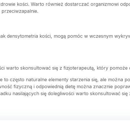
zdrowie kości. Warto również dostarczać organizmowi odpo
 przeciwzapalnie.
kie jak densytometria kości, mogą pomóc w wczesnym wykry
i warto skonsultować się z fizjoterapeutą, który pomoże d
 to często naturalne elementy starzenia się, ale można pod
ność fizyczną i odpowiednią dietę można znacznie poprawi
ypadku nasilających się dolegliwości warto skonsultować s