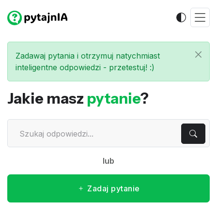
Zadawaj pytania i otrzymuj natychmiast
inteligentne odpowiedzi - przetestuj! :)
Jakie masz
pytanie
?
lub
Zadaj pytanie