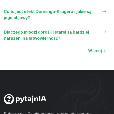
Co to jest efekt Dunninga-Krugera i jakie są
jego objawy?
Dlaczego młodzi dorośli i starsi są bardziej
narażeni na łatwowierność?
Więcej »
Pytajnia.pl - Twoje pytania, nasze inteligentne