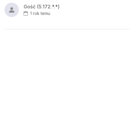
Gość (5.172.*.*)
1 rok temu