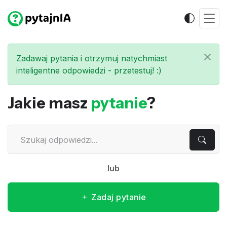
Zadawaj pytania i otrzymuj natychmiast
inteligentne odpowiedzi - przetestuj! :)
Jakie masz
pytanie
?
lub
Zadaj pytanie