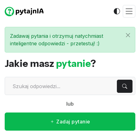
Zadawaj pytania i otrzymuj natychmiast
inteligentne odpowiedzi - przetestuj! :)
Jakie masz
pytanie
?
lub
Zadaj pytanie