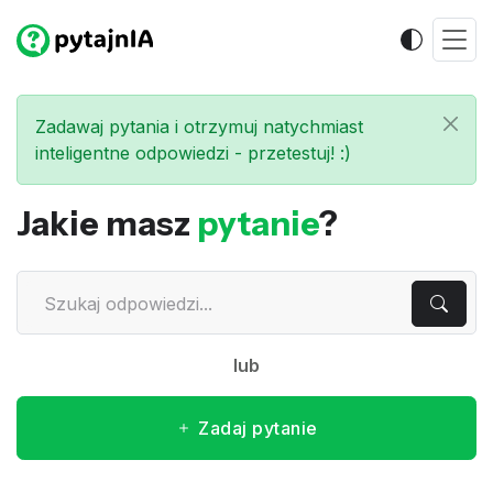
Zadawaj pytania i otrzymuj natychmiast
inteligentne odpowiedzi - przetestuj! :)
Jakie masz
pytanie
?
lub
Zadaj pytanie