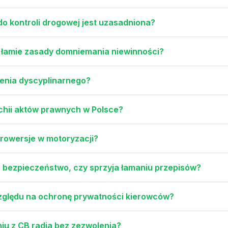
do kontroli drogowej jest uzasadniona?
 łamie zasady domniemania niewinności?
ienia dyscyplinarnego?
chii aktów prawnych w Polsce?
trowersje w motoryzacji?
 bezpieczeństwo, czy sprzyja łamaniu przepisów?
względu na ochronę prywatności kierowców?
niu z CB radia bez zezwolenia?