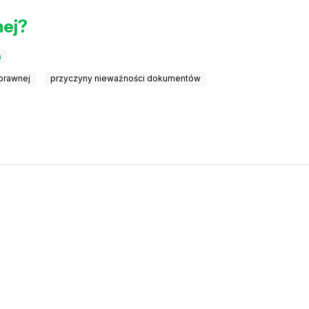
nej?
a
 prawnej
przyczyny nieważności dokumentów