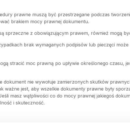
cedury prawne muszą być przestrzegane podczas tworzen
ować brakiem mocy prawnej dokumentu.
 są sprzeczne z obowiązującym prawem, również mogą by
rzypadkach brak wymaganych podpisów lub pieczęci może
ogą stracić moc prawną po upływie określonego czasu, jeś
e dokument nie wywołuje zamierzonych skutków prawnych
k ważne jest, aby wszelkie dokumenty prawne były sporzą
Jeśli masz wątpliwości co do mocy prawnej jakiegoś dokum
lność i skuteczność.