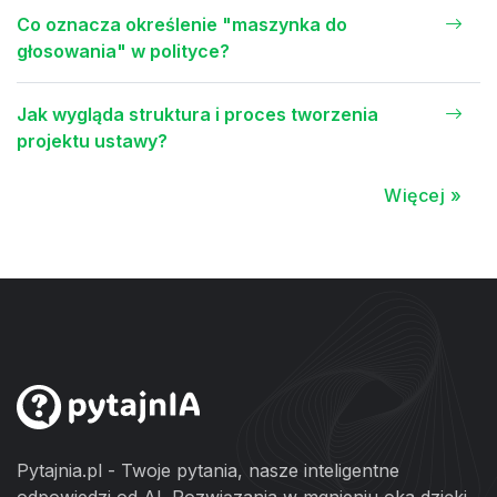
Co oznacza określenie "maszynka do
głosowania" w polityce?
Jak wygląda struktura i proces tworzenia
projektu ustawy?
Więcej »
Pytajnia.pl - Twoje pytania, nasze inteligentne