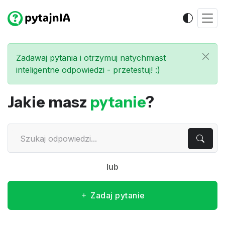
Zadawaj pytania i otrzymuj natychmiast
inteligentne odpowiedzi - przetestuj! :)
Jakie masz
pytanie
?
lub
Zadaj pytanie