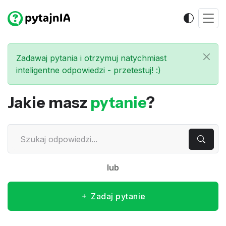
Zadawaj pytania i otrzymuj natychmiast
inteligentne odpowiedzi - przetestuj! :)
Jakie masz
pytanie
?
lub
Zadaj pytanie