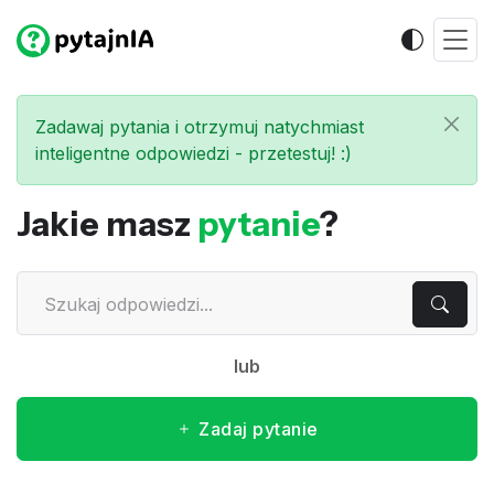
Zadawaj pytania i otrzymuj natychmiast
inteligentne odpowiedzi - przetestuj! :)
Jakie masz
pytanie
?
lub
Zadaj pytanie