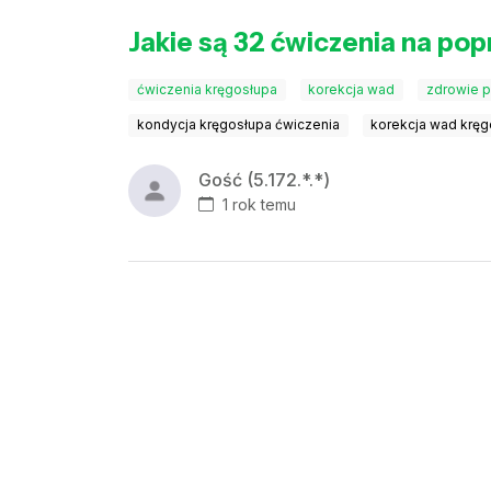
Jakie są 32 ćwiczenia na pop
ćwiczenia kręgosłupa
korekcja wad
zdrowie 
kondycja kręgosłupa ćwiczenia
korekcja wad kręg
Gość (5.172.*.*)
1 rok temu