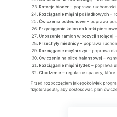
Rotacje bioder
– poprawa ruchomości
Rozciąganie mięśni pośladkowych
– r
Ćwiczenia oddechowe
– poprawa post
Przyciąganie kolan do klatki piersiowe
Unoszenie ramion w pozycji stojącej
–
Przechyły miednicy
– poprawa ruchomoś
Rozciąganie mięśni szyi
– poprawa elas
Ćwiczenia na piłce balansowej
– wzmac
Rozciąganie mięśni łydek
– poprawa ela
Chodzenie
– regularne spacery, które
Przed rozpoczęciem jakiegokolwiek progra
fizjoterapeutą, aby dostosować plan ćwicz