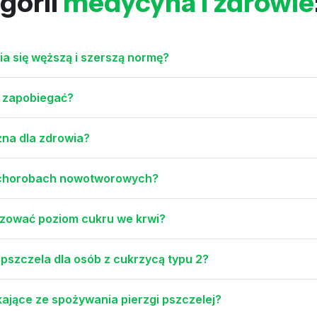
gorii
medycyna i zdrowie
a się węższą i szerszą normę?
m zapobiegać?
żna dla zdrowia?
y chorobach nowotworowych?
lizować poziom cukru we krwi?
 pszczela dla osób z cukrzycą typu 2?
ające ze spożywania pierzgi pszczelej?