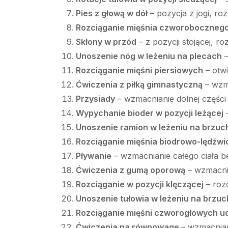
Pies z głową w dół
– pozycja z jogi, ro
Rozciąganie mięśnia czworoboczneg
Skłony w przód
– z pozycji stojącej, ro
Unoszenie nóg w leżeniu na plecach
–
Rozciąganie mięśni piersiowych
– otwi
Ćwiczenia z piłką gimnastyczną
– wzma
Przysiady
– wzmacnianie dolnej części c
Wypychanie bioder w pozycji leżącej
–
Unoszenie ramion w leżeniu na brzuc
Rozciąganie mięśnia biodrowo-lędźw
Pływanie
– wzmacnianie całego ciała b
Ćwiczenia z gumą oporową
– wzmacnia
Rozciąganie w pozycji klęczącej
– rozc
Unoszenie tułowia w leżeniu na brzu
Rozciąganie mięśni czworogłowych u
Ćwiczenia na równowagę
– wzmacniani