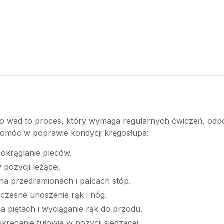
ego wad to proces, który wymaga regularnych ćwiczeń, od
 pomóc w poprawie kondycji kręgosłupa:
aokrąglanie pleców.
pozycji leżącej.
na przedramionach i palcach stóp.
oczesne unoszenie rąk i nóg.
na piętach i wyciąganie rąk do przodu.
skręcanie tułowia w pozycji siedzącej.