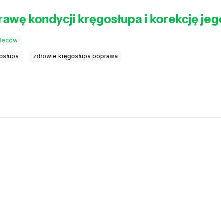
rawę kondycji kręgosłupa i korekcję je
pleców
osłupa
zdrowie kręgosłupa poprawa