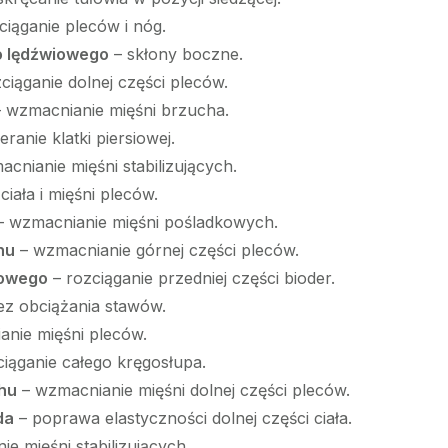
zciąganie pleców i nóg.
o lędźwiowego
– skłony boczne.
zciąganie dolnej części pleców.
 wzmacnianie mięśni brzucha.
eranie klatki piersiowej.
cnianie mięśni stabilizujących.
iała i mięśni pleców.
 wzmacnianie mięśni pośladkowych.
hu
– wzmacnianie górnej części pleców.
iowego
– rozciąganie przedniej części bioder.
ez obciążania stawów.
nie mięśni pleców.
iąganie całego kręgosłupa.
chu
– wzmacnianie mięśni dolnej części pleców.
da
– poprawa elastyczności dolnej części ciała.
e mięśni stabilizujących.