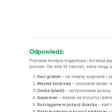
Odpowiedź:
Poprawa kondycji kręgosłupa i korekcja j
potrzeb. Oto lista 32 ćwiczeń, które mogą
Koci grzbiet
– na zmianę wyginanie i z
Mostek biodrowy
– unoszenie bioder w 
Deska (plank)
– utrzymywanie pozycji 
Superman
– leżenie na brzuchu i jedn
Rozciąganie w pozycji dziecka
– siad 
Rotacje tułowia w pozycji siedzącej
– 