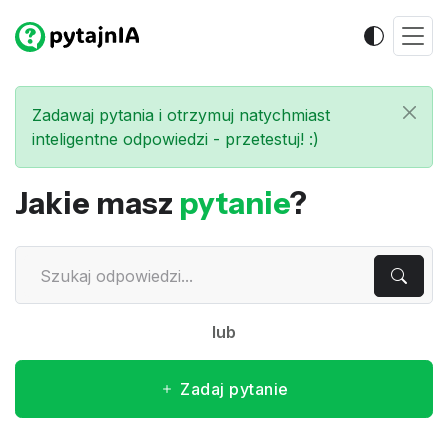
Zadawaj pytania i otrzymuj natychmiast
inteligentne odpowiedzi - przetestuj! :)
Jakie masz
pytanie
?
lub
Zadaj pytanie