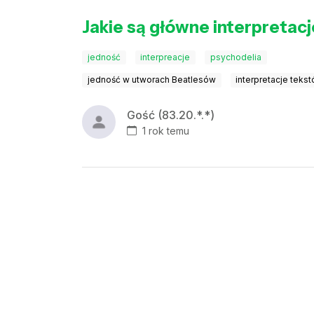
Jakie są główne interpreta
jedność
interpreacje
psychodelia
jedność w utworach Beatlesów
interpretacje teks
Gość (83.20.*.*)
1 rok temu