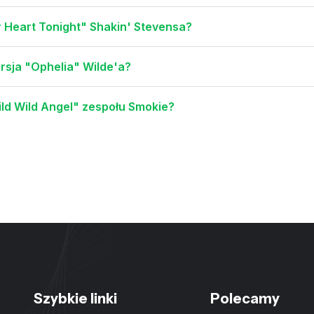
 Heart Tonight" Shakin' Stevensa?
rsja "Ophelia" Wilde'a?
ild Wild Angel" zespołu Smokie?
Szybkie linki
Polecamy