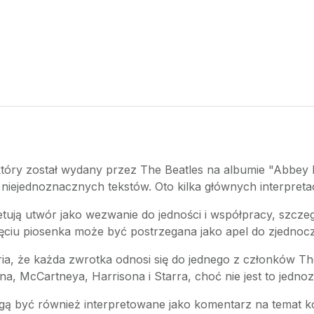
ry został wydany przez The Beatles na albumie "Abbey R
niejednoznacznych tekstów. Oto kilka głównych interpretac
retują utwór jako wezwanie do jedności i współpracy, szcze
ęciu piosenka może być postrzegana jako apel do zjednocz
eoria, że każda zwrotka odnosi się do jednego z członków Th
na, McCartneya, Harrisona i Starra, choć nie jest to jedn
ogą być również interpretowane jako komentarz na temat