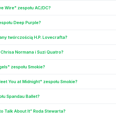
ive Wire" zespołu AC/DC?
espołu Deep Purple?
wany twórczością H.P. Lovecrafta?
 Chrisa Normana i Suzi Quatro?
gels" zespołu Smokie?
Meet You at Midnight" zespołu Smokie?
ołu Spandau Ballet?
o Talk About It” Roda Stewarta?