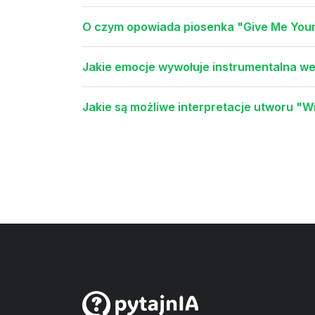
O czym opowiada piosenka "Give Me Your
Jakie emocje wywołuje instrumentalna we
Jakie są możliwe interpretacje utworu "W