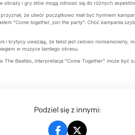
 obrazy i gry słów mogą odnosić się do różnych aspektów 
 przyznał, że utwór początkowo miał być hymnem kampanii
 hasłem "Come together, join the party". Choć kampania sz
fani i krytycy uważają, że tekst jest celowo nonsensowny,
abiegiem w muzyce tamtego okresu.
w The Beatles, interpretacja "Come Together" może być su
Podziel się z innymi: