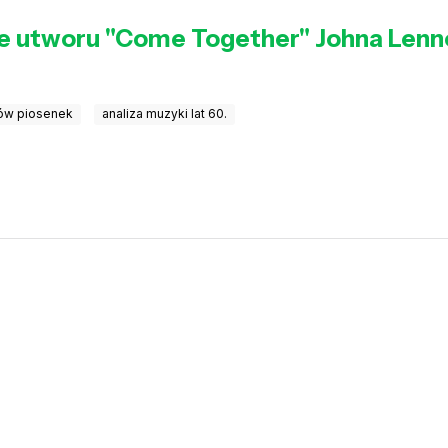
cje utworu "Come Together" Johna Len
tów piosenek
analiza muzyki lat 60.