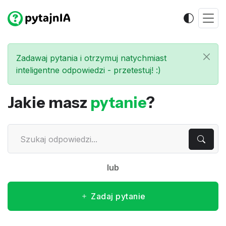
Zadawaj pytania i otrzymuj natychmiast
inteligentne odpowiedzi - przetestuj! :)
Jakie masz
pytanie
?
lub
Zadaj pytanie