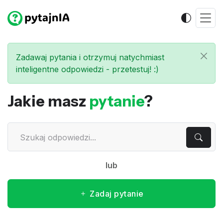
Zadawaj pytania i otrzymuj natychmiast
inteligentne odpowiedzi - przetestuj! :)
Jakie masz
pytanie
?
lub
Zadaj pytanie