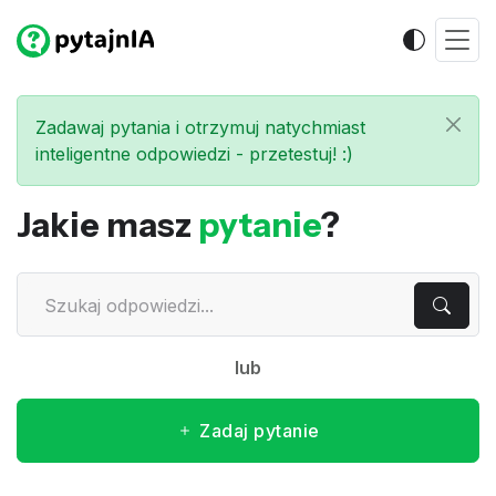
Zadawaj pytania i otrzymuj natychmiast
inteligentne odpowiedzi - przetestuj! :)
Jakie masz
pytanie
?
lub
Zadaj pytanie