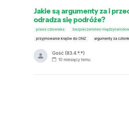
Jakie są argumenty za i prz
odradza się podróże?
prawa człowieka
bezpieczeństwo międzynarodo
przyjmowanie krajów do ONZ
argumenty za czło
Gość (83.4.*.*)
10 miesięcy temu