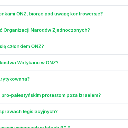
łonkami ONZ, biorąc pod uwagę kontrowersje?
ość Organizacji Narodów Zjednoczonych?
 się członkiem ONZ?
onkostwa Watykanu w ONZ?
 krytykowana?
o pro-palestyńskim protestom poza Izraelem?
 sprawach legislacyjnych?
paracji wojennych w latach 90.?