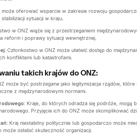
 może oferować wsparcie w zakresie rozwoju gospodarc
tabilizacji sytuacji w kraju.
ostwo w ONZ wiąże się z przestrzeganiem międzynarodowy
 reform i poprawy sytuacji wewnętrznej.
ej
: Członkostwo w ONZ może ułatwić dostęp do międzynar
h konfliktami lub katastrofami.
aniu takich krajów do ONZ:
ONZ może być postrzegane jako legitymizacja rządów, któr
rzeczne z międzynarodowymi normami.
arodowego
: Kraje, do których odradza się podróże, mogą by
narodowego. Przyjęcie ich do ONZ może skomplikować dzia
zań
: Kraj niestabilny politycznie lub gospodarczo może mi
 może osłabić skuteczność organizacji.