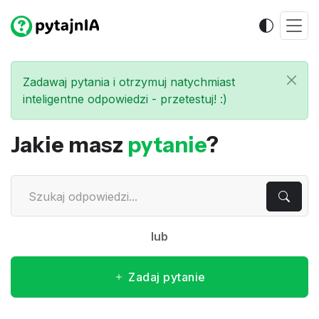
Zadawaj pytania i otrzymuj natychmiast
inteligentne odpowiedzi - przetestuj! :)
Jakie masz
pytanie
?
lub
Zadaj pytanie