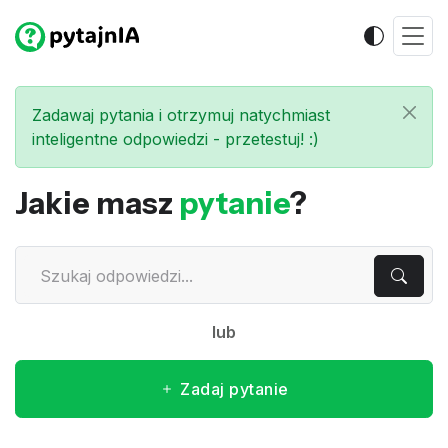
Zadawaj pytania i otrzymuj natychmiast
inteligentne odpowiedzi - przetestuj! :)
Jakie masz
pytanie
?
lub
Zadaj pytanie