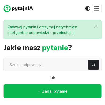
Zadawaj pytania i otrzymuj natychmiast
inteligentne odpowiedzi - przetestuj! :)
Jakie masz
pytanie
?
lub
Zadaj pytanie