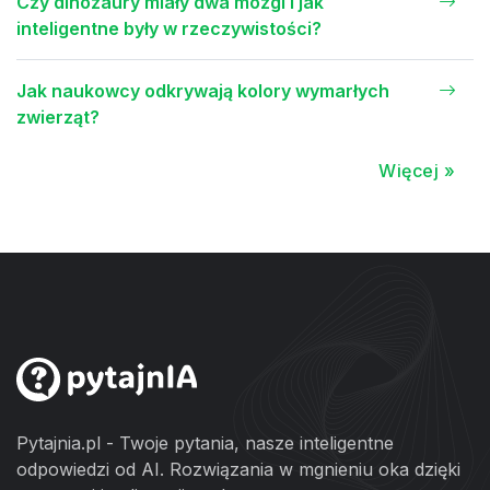
Czy dinozaury miały dwa mózgi i jak
inteligentne były w rzeczywistości?
Jak naukowcy odkrywają kolory wymarłych
zwierząt?
Więcej »
Pytajnia.pl - Twoje pytania, nasze inteligentne
odpowiedzi od AI. Rozwiązania w mgnieniu oka dzięki