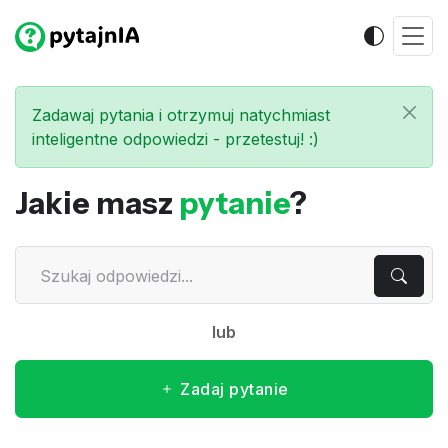
Zadawaj pytania i otrzymuj natychmiast
inteligentne odpowiedzi - przetestuj! :)
Jakie masz
pytanie
?
lub
Zadaj pytanie