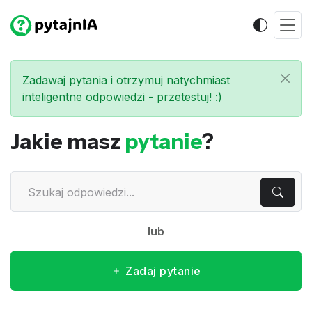
Zadawaj pytania i otrzymuj natychmiast
inteligentne odpowiedzi - przetestuj! :)
Jakie masz
pytanie
?
lub
Zadaj pytanie