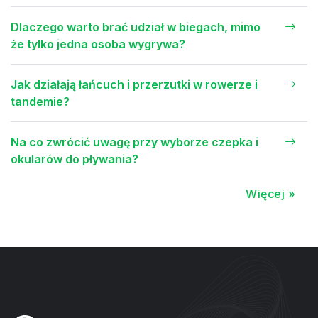
Dlaczego warto brać udział w biegach, mimo
że tylko jedna osoba wygrywa?
Jak działają łańcuch i przerzutki w rowerze i
tandemie?
Na co zwrócić uwagę przy wyborze czepka i
okularów do pływania?
Więcej »