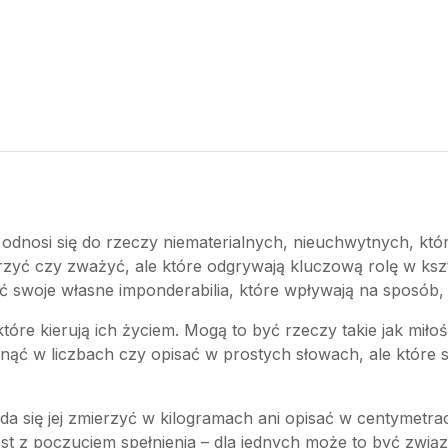
e odnosi się do rzeczy niematerialnych, nieuchwytnych, k
erzyć czy zważyć, ale które odgrywają kluczową rolę w ksz
ć swoje własne imponderabilia, które wpływają na sposób, 
które kierują ich życiem. Mogą to być rzeczy takie jak miłoś
nąć w liczbach czy opisać w prostych słowach, ale które
da się jej zmierzyć w kilogramach ani opisać w centymetra
est z poczuciem spełnienia – dla jednych może to być zwią