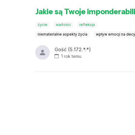
Jakie są Twoje imponderabil
życie
wartości
refleksja
niematerialne aspekty życia
wpływ emocji na decy
Gość (5.172.*.*)
1 rok temu