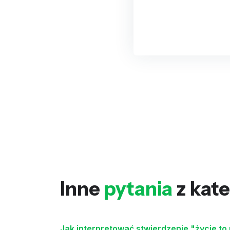
Inne
pytania
z kate
Jak interpretować stwierdzenie "życie to