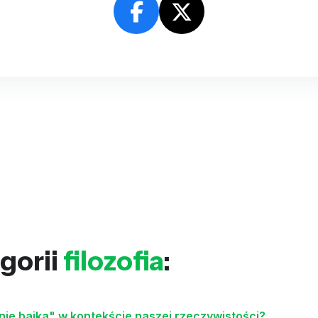
gorii
filozofia
:
 nie bajka" w kontekście naszej rzeczywistości?