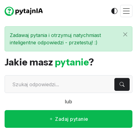
Zadawaj pytania i otrzymuj natychmiast
inteligentne odpowiedzi - przetestuj! :)
Jakie masz
pytanie
?
lub
Zadaj pytanie