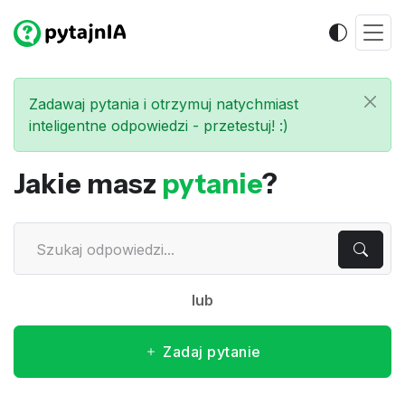
Zadawaj pytania i otrzymuj natychmiast
inteligentne odpowiedzi - przetestuj! :)
Jakie masz
pytanie
?
lub
Zadaj pytanie