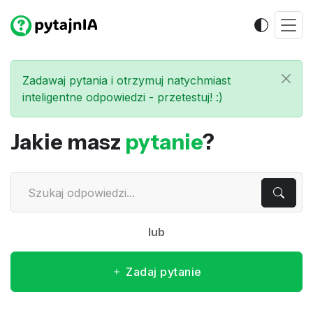
Zadawaj pytania i otrzymuj natychmiast
inteligentne odpowiedzi - przetestuj! :)
Jakie masz
pytanie
?
lub
Zadaj pytanie