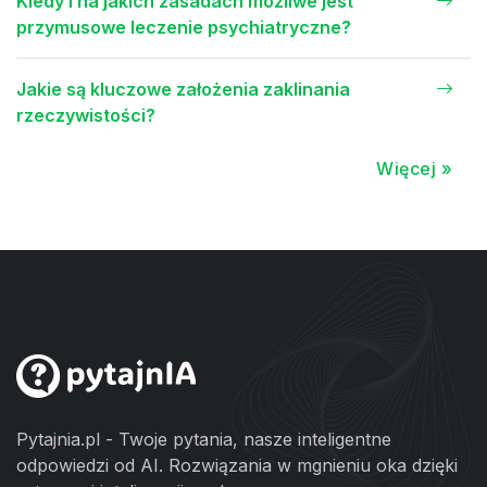
Kiedy i na jakich zasadach możliwe jest
przymusowe leczenie psychiatryczne?
Jakie są kluczowe założenia zaklinania
rzeczywistości?
Więcej »
Pytajnia.pl - Twoje pytania, nasze inteligentne
odpowiedzi od AI. Rozwiązania w mgnieniu oka dzięki