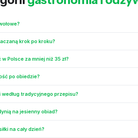
 wołowe?
iaczaną krok po kroku?
w Polsce za mniej niż 35 zł?
ość po obiedzie?
i według tradycyjnego przepisu?
ynią na jesienny obiad?
łki na cały dzień?