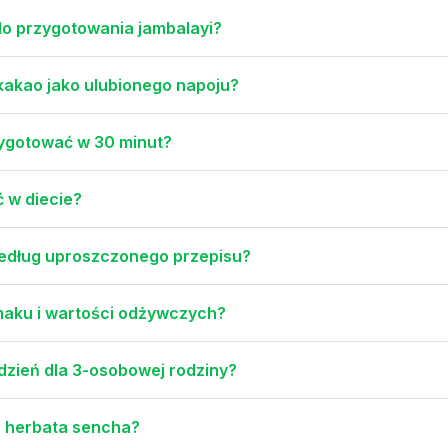
 do przygotowania jambalayi?
 kakao jako ulubionego napoju?
zygotować w 30 minut?
ć w diecie?
edług uproszczonego przepisu?
maku i wartości odżywczych?
ydzień dla 3-osobowej rodziny?
a herbata sencha?