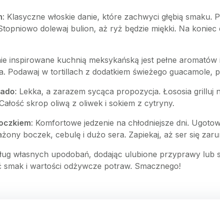
m
: Klasyczne włoskie danie, które zachwyci głębią smaku. 
Stopniowo dolewaj bulion, aż ryż będzie miękki. Na koniec 
nie inspirowane kuchnią meksykańską jest pełne aromatów 
a. Podawaj w tortillach z dodatkiem świeżego guacamole, p
kado
: Lekka, a zarazem sycąca propozycja. Łososia grilluj 
Całość skrop oliwą z oliwek i sokiem z cytryny.
boczkiem
: Komfortowe jedzenie na chłodniejsze dni. Ugotow
ny boczek, cebulę i dużo sera. Zapiekaj, aż ser się zarum
ug własnych upodobań, dodając ulubione przyprawy lub sk
 smak i wartości odżywcze potraw. Smacznego!