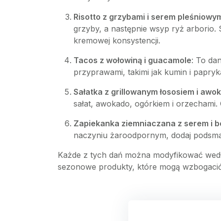
Risotto z grzybami i serem pleśniowy
grzyby, a następnie wsyp ryż arborio. 
kremowej konsystencji.
Tacos z wołowiną i guacamole
: To da
przyprawami, takimi jak kumin i papryk
Sałatka z grillowanym łososiem i awo
sałat, awokado, ogórkiem i orzechami. 
Zapiekanka ziemniaczana z serem i 
naczyniu żaroodpornym, dodaj podsmażo
Każde z tych dań można modyfikować wedł
sezonowe produkty, które mogą wzbogacić