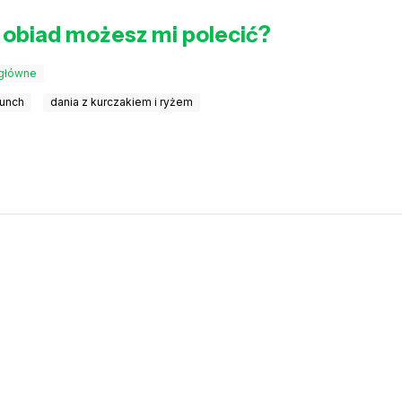
 obiad możesz mi polecić?
 główne
lunch
dania z kurczakiem i ryżem