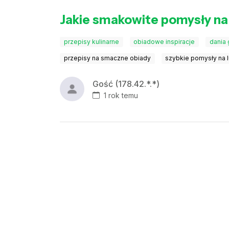
Jakie smakowite pomysły na
przepisy kulinarne
obiadowe inspiracje
dania
przepisy na smaczne obiady
szybkie pomysły na 
Gość (178.42.*.*)
1 rok temu