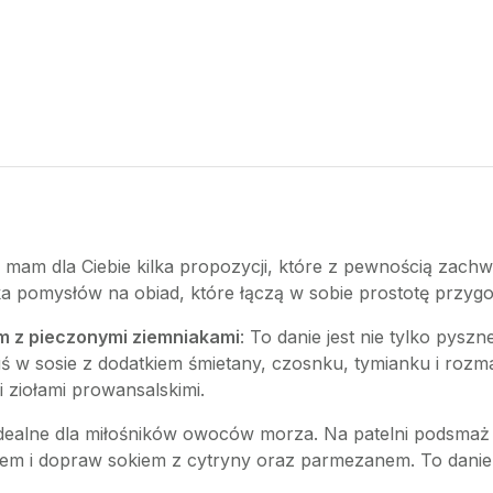
, mam dla Ciebie kilka propozycji, które z pewnością zachw
ka pomysłów na obiad, które łączą w sobie prostotę przy
m z pieczonymi ziemniakami
: To danie jest nie tylko pysz
uś w sosie z dodatkiem śmietany, czosnku, tymianku i roz
i ziołami prowansalskimi.
Idealne dla miłośników owoców morza. Na patelni podsmaż c
i dopraw sokiem z cytryny oraz parmezanem. To danie jes